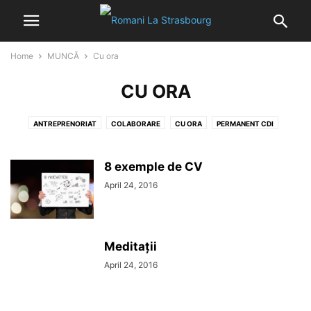
Home
MUNCĂ
Cu ora
CU ORA
ANTREPRENORIAT
COLABORARE
CU ORA
PERMANENT CDI
TEMPORAR CDD
8 exemple de CV
April 24, 2016
Meditații
April 24, 2016