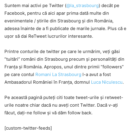
Suntem mai activi pe Twitter (
@la_strasbourg
) decât pe
Facebook, pentru că aici apar prima dată multe din
evenimentele / știrile din Strasbourg și din România,
adesea înainte de a fi publicate de marile jurnale. Plus că e
ușor să dai ReTweet lucrurilor interesante.
Printre conturile de twitter pe care le urmărim, veți găsi
”tuitări” români din Strasbourg precum și personalități din
Franța și România. Apropos, unul dintre primii ”followers”
pe care contul
Romani La Strasbourg
l-a avut a fost
Ambasadorul României în Franța, domnul
Luca Niculescu
.
Pe această pagină puteți citi toate tweet-urile și retweet-
urile noatre chiar dacă nu aveți cont Twitter. Dacă v-ați
făcut, dați-ne follow și vă dăm follow back.
[custom-twitter-feeds]