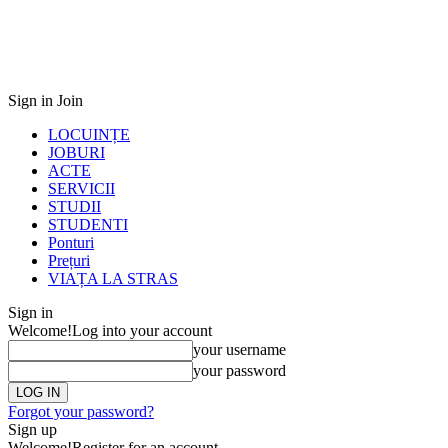
Sign in
Join
LOCUINȚE
JOBURI
ACTE
SERVICII
STUDII
STUDENTI
Ponturi
Prețuri
VIAȚA LA STRAS
Sign in
Welcome!
Log into your account
your username
your password
Forgot your password?
Sign up
Welcome!
Register for an account