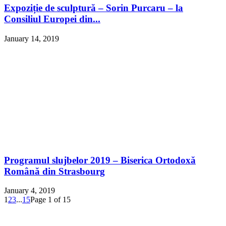
Expoziție de sculptură – Sorin Purcaru – la
Consiliul Europei din...
January 14, 2019
Programul slujbelor 2019 – Biserica Ortodoxă
Română din Strasbourg
January 4, 2019
1
2
3
...
15
Page 1 of 15