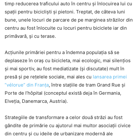
timp reducerea traficului auto în centru și înlocuirea lui cu
spații pentru bicicliști și pietoni. Treptat, de câteva luni
bune, unele locuri de parcare de pe marginea străzilor din
centru au fost înlocuite cu locuri pentru biciclete iar din
primăvară, și cu terase.
Acțiunile primăriei pentru a îndemna populația să se
deplaseze în oraș cu bicicleta, mai ecologic, mai silențios
și mai sportiv, au fost mediatizate (și discutate) mult în
presă și pe rețelele sociale, mai ales cu
lansarea primei
”vélorue” din Franța
, între stațiile de tram Grand Rue și
Porte de l’hôpital (conceptul există deja în Germania,
Elveția, Danemarca, Austria).
Strategiile de transformare a celor două străzi au fost
gândite de primărie cu ajutorul mai multor asociații civice
din centru și cu ideile de urbanizare modernă ale