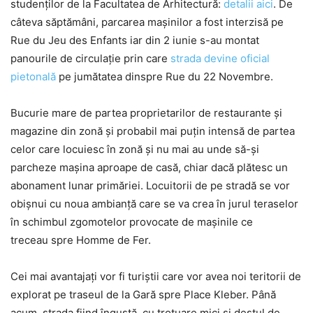
studenților de la Facultatea de Arhitectură:
detalii aici
. De
câteva săptămâni, parcarea mașinilor a fost interzisă pe
Rue du Jeu des Enfants iar din 2 iunie s-au montat
panourile de circulație prin care
strada devine oficial
pietonală
pe jumătatea dinspre Rue du 22 Novembre.
Bucurie mare de partea proprietarilor de restaurante și
magazine din zonă și probabil mai puțin intensă de partea
celor care locuiesc în zonă și nu mai au unde să-și
parcheze mașina aproape de casă, chiar dacă plătesc un
abonament lunar primăriei. Locuitorii de pe stradă se vor
obișnui cu noua ambianță care se va crea în jurul teraselor
în schimbul zgomotelor provocate de mașinile ce
treceau spre Homme de Fer.
Cei mai avantajați vor fi turiștii care vor avea noi teritorii de
explorat pe traseul de la Gară spre Place Kleber. Până
acum, strada fiind îngustă, cu trotuare mici și destul de