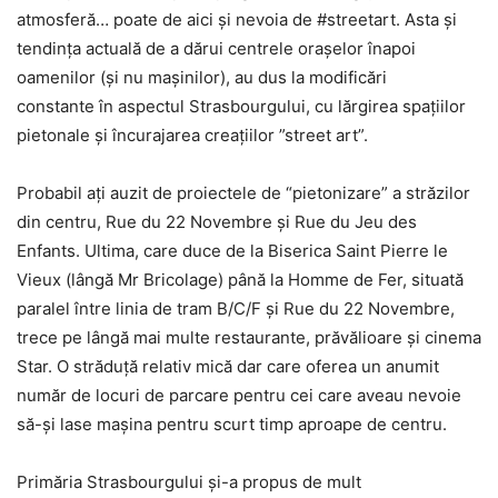
atmosferă… poate de aici și nevoia de
#streetart. Asta și
tendința actuală de a dărui centrele orașelor înapoi
oamenilor (și nu mașinilor), au dus la modificări
constante în aspectul Strasbourgului, cu lărgirea spațiilor
pietonale și încurajarea creațiilor ”street art”.
Probabil ați auzit de proiectele de “pietonizare” a străzilor
din centru, Rue du 22 Novembre și Rue du Jeu des
Enfants. Ultima, care duce de la Biserica Saint Pierre le
Vieux (lângă Mr Bricolage) până la Homme de Fer, situată
paralel între linia de tram B/C/F și Rue du 22 Novembre,
trece pe lângă mai multe restaurante, prăvălioare și cinema
Star. O străduță relativ mică dar care oferea un anumit
număr de locuri de parcare pentru cei care aveau nevoie
să-și lase mașina pentru scurt timp aproape de centru.
Primăria Strasbourgului și-a propus de mult