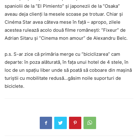
spaniolii de la ”El Pimiento” și japonezii de la ”Osaka”
aveau deja clienți la mesele scoase pe trotuar. Chiar și
Cinéma Star avea câteva mese în față – apropo, zilele
acestea rulează acolo două filme românești: ”Fixeur” de
Adrian Sitaru și ”Cinema mon amour” de Alexandru Belc.
p.s. S-ar zice că primăria merge cu ”biciclizarea” cam
departe: în poza alăturată, în fața unui hotel de 4 stele, în
loc de un spațiu liber unde să poată să coboare din mașină
turiștii cu mobilitate redusă…găsim noile suporturi de
biciclete.