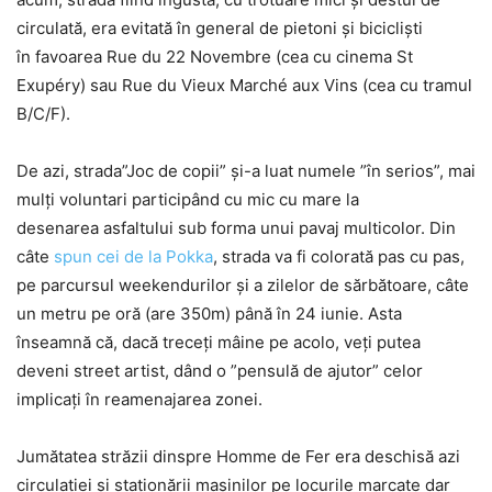
circulată, era evitată în general de pietoni și bicicliști
în favoarea Rue du 22 Novembre (cea cu cinema St
Exupéry) sau Rue du Vieux Marché aux Vins (cea cu tramul
B/C/F).
De azi, strada”Joc de copii” și-a luat numele ”în serios”, mai
mulți voluntari participând cu mic cu mare la
desenarea asfaltului sub forma unui pavaj multicolor. Din
câte
spun cei de la Pokka
, strada va fi colorată pas cu pas,
pe parcursul weekendurilor și a zilelor de sărbătoare, câte
un metru pe oră (are 350m) până în 24 iunie. Asta
înseamnă că, dacă treceți mâine pe acolo, veți putea
deveni street artist, dând o ”pensulă de ajutor” celor
implicați în reamenajarea zonei.
Jumătatea străzii dinspre Homme de Fer era deschisă azi
circulației și staționării mașinilor pe locurile marcate dar