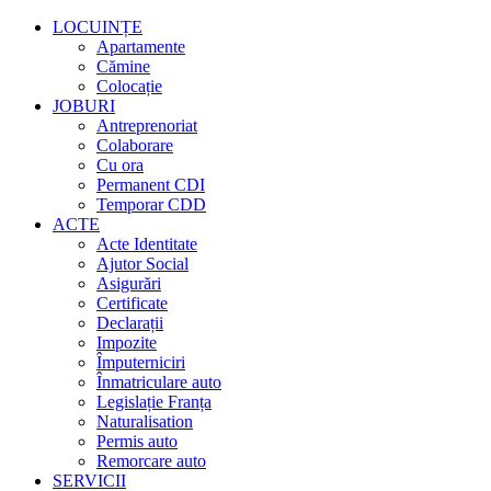
LOCUINȚE
Apartamente
Cămine
Colocație
JOBURI
Antreprenoriat
Colaborare
Cu ora
Permanent CDI
Temporar CDD
ACTE
Acte Identitate
Ajutor Social
Asigurări
Certificate
Declarații
Impozite
Împuterniciri
Înmatriculare auto
Legislație Franța
Naturalisation
Permis auto
Remorcare auto
SERVICII