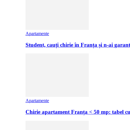
Apartamente
Student, cauți chirie în Franța și n-ai gar
Apartamente
Chirie apartament Franța < 50 mp: tabel c