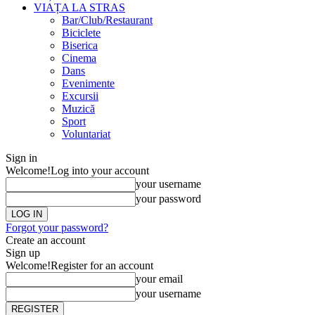
VIAȚA LA STRAS
Bar/Club/Restaurant
Biciclete
Biserica
Cinema
Dans
Evenimente
Excursii
Muzică
Sport
Voluntariat
Sign in
Welcome!
Log into your account
your username
your password
Forgot your password?
Create an account
Sign up
Welcome!
Register for an account
your email
your username