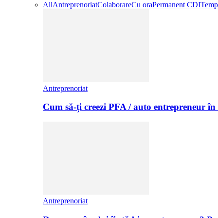
All
Antreprenoriat
Colaborare
Cu ora
Permanent CDI
Temp
Antreprenoriat
Cum să-ți creezi PFA / auto entrepreneur în
Antreprenoriat