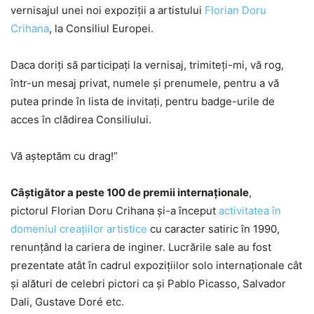
vernisajul unei noi expoziții a artistului
Florian Doru
Crihana
, la Consiliul Europei.
Daca doriți să participați la vernisaj, trimiteți-mi, vă rog,
într-un mesaj privat, numele și prenumele, pentru a vă
putea prinde în lista de invitați, pentru badge-urile de
acces în clădirea Consiliului.
Vă așteptăm cu drag!”
Câștigător a peste 100 de premii internaționale
,
pictorul Florian Doru Crihana și-a început
activitatea în
domeniul creațiilor artistice
cu caracter satiric în 1990,
renunțând la cariera de inginer. Lucrările sale au fost
prezentate atât în cadrul expozițiilor solo internaționale cât
și alături de celebri pictori ca și Pablo Picasso, Salvador
Dali, Gustave Doré etc.