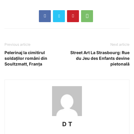
Previous article
Next article
Pelerinaj la cimitirul
Street Art La Strasbourg: Rue
soldaților români din
du Jeu des Enfants devine
Soultzmatt, Franța
pietonală
D T