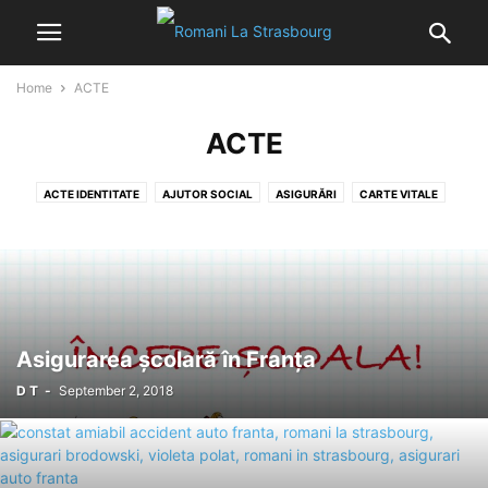
Home
ACTE
ACTE
ACTE IDENTITATE
AJUTOR SOCIAL
ASIGURĂRI
CARTE VITALE
CERTIFICATE
CONT BANCAR
DECLARAȚII
IMPOZITE
ÎMPUTERNICIRI
ÎNMATRICULARE AUTO
LEGISLAȚIE FRANȚA
NATURALISATION
PERMIS AUTO
REMORCARE AUTO
Asigurarea școlară în Franța
D T
-
September 2, 2018