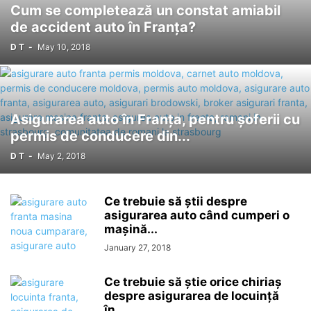
Cum se completează un constat amiabil
de accident auto în Franța?
D T
-
May 10, 2018
Asigurarea auto în Franța, pentru șoferii cu
permis de conducere din...
D T
-
May 2, 2018
Ce trebuie să știi despre
asigurarea auto când cumperi o
mașină...
January 27, 2018
Ce trebuie să știe orice chiriaș
despre asigurarea de locuință
în...