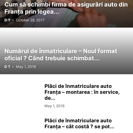
Cum să schimbi firma de asigurări auto din
Franța prin legea...
D T
-
October 26, 2017
Numărul de înmatriculare – Noul format
oficial ? Când trebuie schimbat...
D T
-
May 1, 2016
Plăci de înmatriculare auto
Franța – montarea : în service,
de...
May 1, 2016
Plăci de înmatriculare auto
Franța – cât costă ? se pot...