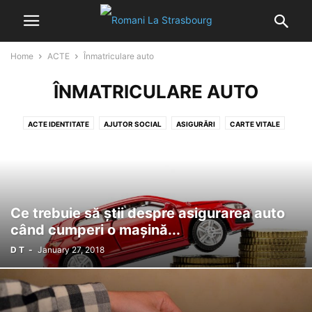
Home
ACTE
Înmatriculare auto
ÎNMATRICULARE AUTO
ACTE IDENTITATE
AJUTOR SOCIAL
ASIGURĂRI
CARTE VITALE
CERTIFICATE
CONT BANCAR
DECLARAȚII
IMPOZITE
ÎMPUTERNICIRI
ÎNMATRICULARE AUTO
LEGISLAȚIE FRANȚA
NATURALISATION
PERMIS AUTO
REMORCARE AUTO
Ce trebuie să știi despre asigurarea auto
când cumperi o mașină...
D T
-
January 27, 2018