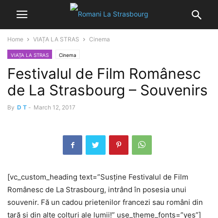
Home
VIAȚA LA STRAS
Cinema
VIAȚA LA STRAS
Cinema
Festivalul de Film Românesc
de La Strasbourg – Souvenirs
By
D T
-
March 12, 2017
[vc_custom_heading text=”Susține Festivalul de Film
Românesc de La Strasbourg, intrând în posesia unui
souvenir. Fă un cadou prietenilor francezi sau români din
țară și din alte colțuri ale lumii!” use_theme_fonts=”yes”]